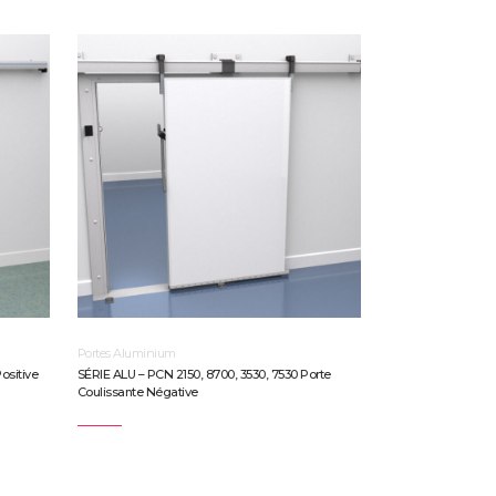
Portes Aluminium
ositive
SÉRIE ALU – PCN 2150, 8700, 3530, 7530 Porte
Coulissante Négative