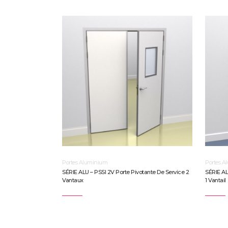
Portes Aluminium
Portes A
SÉRIE ALU – PSSI 2V Porte Pivotante De Service 2
SÉRIE AL
Vantaux
1 Vantail