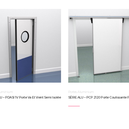
luminium
Portes Aluminium
U – PDASI 1V Porte Va Et Vient Semi Isolée
SÉRIE ALU – PCP 2120 Porte Coulissante P