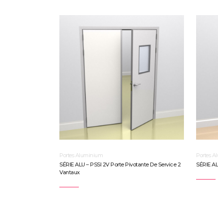
Portes Aluminium
Portes A
SÉRIE ALU – PSSI 2V Porte Pivotante De Service 2
SÉRIE AL
Vantaux