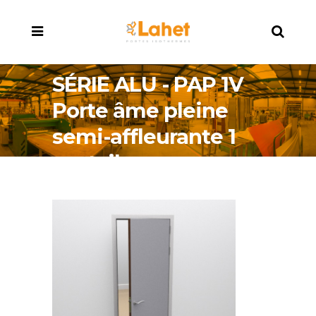
SÉRIE ALU - PAP 1V
Porte âme pleine
semi-affleurante 1
vantail