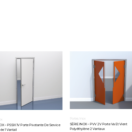
Portes Inox
ox
SÉRIE INOX – PVV 2V Porte Va Et Vient
OX – PSSIX 1V Porte Pivotante De Service
Polyéthylène 2 Vantaux
ée 1 Vantail