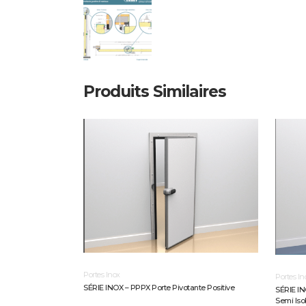
Produits Similaires
Portes Inox
Portes In
SÉRIE INOX – PPPX Porte Pivotante Positive
SÉRIE IN
Semi Isol