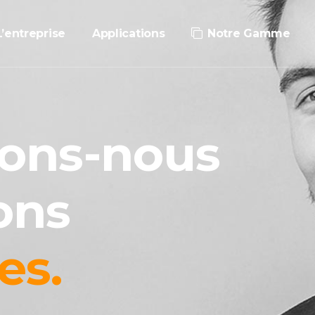
L’entreprise
Applications
Notre Gamme
ons-nous
ons
es.