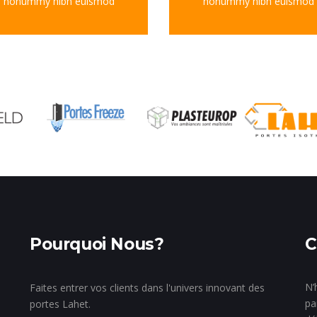
nonummy nibh euismod
nonummy nibh euismod
Pourquoi Nous?
C
N’
Faites entrer vos clients dans l'univers innovant des
pa
portes Lahet.