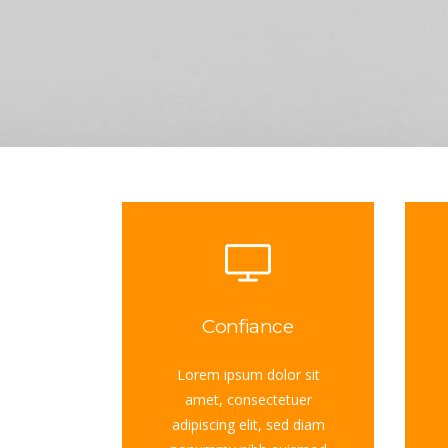
Confiance
Lorem ipsum dolor sit
amet, consectetuer
adipiscing elit, sed diam