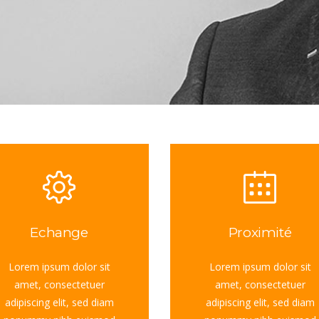
Echange
Proximité
Lorem ipsum dolor sit
Lorem ipsum dolor sit
amet, consectetuer
amet, consectetuer
adipiscing elit, sed diam
adipiscing elit, sed diam