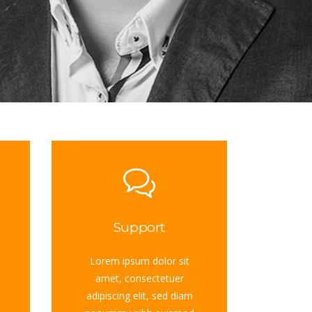
Support
Lorem ipsum dolor sit
amet, consectetuer
adipiscing elit, sed diam