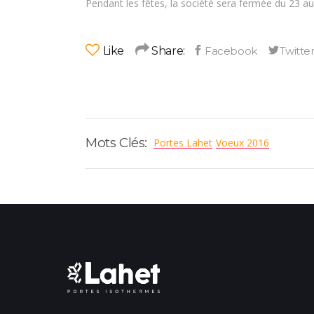
Pendant les fêtes, la société sera fermée du 23 au 
Like
Share:
Mots Clés:
Portes Lahet
Voeux 2016