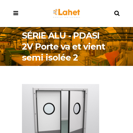
SÉRIE ALU - PDASI
2V Porte va et vient
semi isolée 2
vantaux