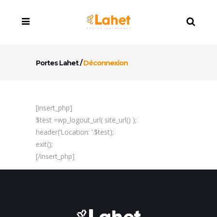
Portes Lahet
/
Déconnexion
[insert_php]
$test =wp_logout_url( site_url() );
header(‘Location: ‘.$test);
exit();
[/insert_php]